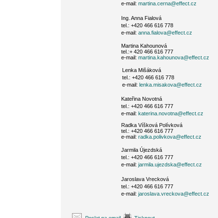
e-mail:
martina.cerna@effect.cz
Ing. Anna Fialová
tel.: +420 466 616 778
e-mail:
anna.fialova@effect.cz
Martina Kahounová
tel.:+ 420 466 616 777
e-mail:
martina.kahounova@effect.cz
Lenka Mišáková
tel.: +420 466 616 778
e-mail:
lenka.misakova@effect.cz
Kateřina Novotná
tel.: +420 466 616 777
e-mail:
katerina.novotna@effect.cz
Radka Víšková Polívková
tel.: +420 466 616 777
e-mail:
radka.polivkova@effect.cz
Jarmila Újezdská
tel.: +420 466 616 777
e-mail:
jarmila.ujezdska@effect.cz
Jaroslava Vrecková
tel.: +420 466 616 777
e-mail:
jaroslava.vreckova@effect.cz