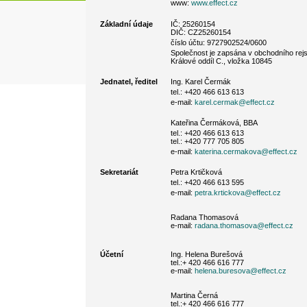
www:
www.effect.cz
Základní údaje
IČ: 25260154
DIČ: CZ25260154
číslo účtu: 9727902524/0600
Společnost je zapsána v obchodního rejs
Králové oddíl C., vložka 10845
Jednatel, ředitel
Ing. Karel Čermák
tel.: +420 466 613 613
e-mail:
karel.cermak@effect.cz
Kateřina Čermáková, BBA
tel.: +420 466 613 613
tel.: +420 777 705 805
e-mail:
katerina.cermakova@effect.cz
Sekretariát
Petra Krtičková
tel.: +420 466 613 595
e-mail:
petra.krtickova@effect.cz
Radana Thomasová
e-mail:
radana.thomasova@effect.cz
Účetní
Ing. Helena Burešová
tel.:+ 420 466 616 777
e-mail:
helena.buresova@effect.cz
Martina Černá
tel.:+ 420 466 616 777