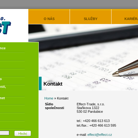
O NÁS
SLUŽBY
KARIÉR
ence
o
Kontakt
sti,
net
Home
» Kontakt
Sídlo
Effect-Trade, s.r.o.
společnosti
Staňkova 1322
530 02 Pardubice
tel.: +420 466 613 613
tel./fax.: +420 466 613 595
e-mail:
effect@effect.cz