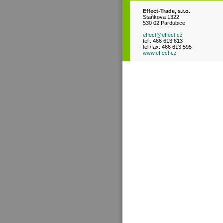
Effect-Trade, s.r.o.
Staňkova 1322
530 02 Pardubice
effect@effect.cz
tel.: 466 613 613
tel./fax: 466 613 595
www.effect.cz