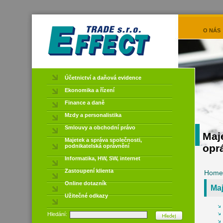
O NÁS
Účetnictví a daňová evidence
Ekonomika a řízení
Finance a daně
Mzdy a personalistika
Smlouvy a obchodní právo
Maj
Majetek a správa společnosti,
opr
podnikatelská oprávnění
Informatika, HW, SW, internet
Zastoupení klienta
Home
Online dotazník
Maj
Užitečné odkazy
Hledání: