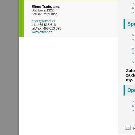
Effect-Trade, s.r.o.
Staňkova 1322
530 02 Pardubice
effect@effect.cz
Spr
tel.: 466 613 613
tel./fax: 466 613 595
www.effect.cz
Zalo
zakl
my.
Opr
P