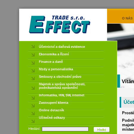
O NÁS
Účetnictví a daňová evidence
Ekonomika a řízení
Finance a daně
Mzdy a personalistika
Smlouvy a obchodní právo
Vítá
Majetek a správa společnosti,
podnikatelská oprávnění
Informatika, HW, SW, internet
Účet
Zastoupení klienta
Online dotazník
Prosté
Užitečné odkazy
Podni
majet
Hledání:
místem