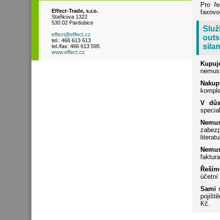
Pro ře
Effect-Trade, s.r.o.
faxovo
Staňkova 1322
530 02 Pardubice
Služ
effect@effect.cz
outs
tel.: 466 613 613
silam
tel./fax: 466 613 595
www.effect.cz
Kupuj
nemusí
Nakup
komple
V důs
special
Nemus
zabez
literat
Nemusí
faktura
Řeším
účetní
Sami s
pojišt
Kč.