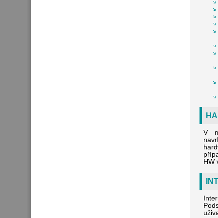
HA
V n
nav
hard
příp
HW v
IN
Inte
Pods
uživa