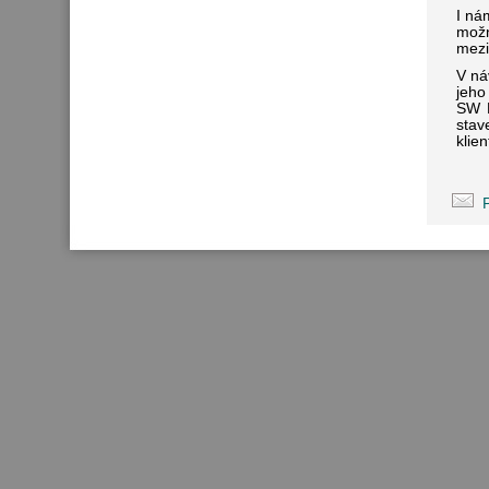
I ná
možn
mezi
V ná
jeho
SW P
stav
klie
P