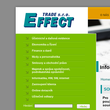
O NÁS
Účetnictví a daňová evidence
Ekonomika a řízení
Finance a daně
Mzdy a personalistika
Smlouvy a obchodní právo
Info
Majetek a správa společnosti,
podnikatelská oprávnění
Informatika, HW, SW, internet
Home
Zastoupení klienta
SO
Online dotazník
Užitečné odkazy
Pro 
pou
sou
Hledání: