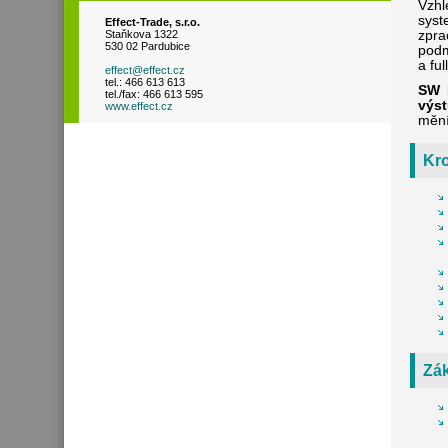
Vzhl
syst
Effect-Trade, s.r.o.
Staňkova 1322
zpr
530 02 Pardubice
podm
a ful
effect@effect.cz
tel.: 466 613 613
SW 
tel./fax: 466 613 595
výst
www.effect.cz
mění
Kro
Zák